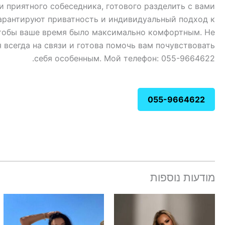
и приятного собеседника, готового разделить с вами
арантируют приватность и индивидуальный подход к
чтобы ваше время было максимально комфортным. Не
 всегда на связи и готова помочь вам почувствовать
себя особенным. Мой телефон: 055-9664622.
055-9664622
מודעות נוספות