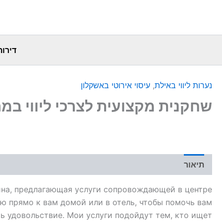
דירות
נערות ליווי באילת
,
עיסוי אירוטי באשקלון
שחקנית מקצועית לצרכי ליווי במר
תיאור
на, предлагающая услуги сопровождающей в центре
ю прямо к вам домой или в отель, чтобы помочь вам
ть удовольствие. Мои услуги подойдут тем, кто ищет