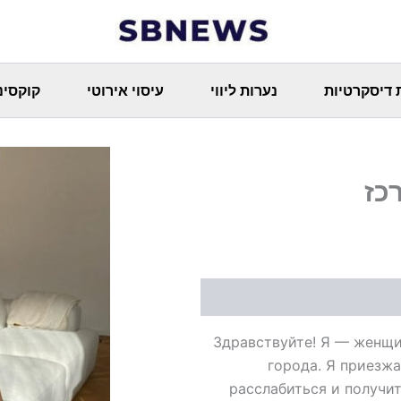
 דיסקרטיות
נערות ליווי
עיסוי אירוטי
קוקסינ
כז
Здравствуйте! Я — женщи
города. Я приезжа
расслабиться и получи