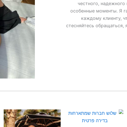
честного, надежного 
особенные моменты. Я г
каждому клиенту, 
стесняйтесь обращаться, я