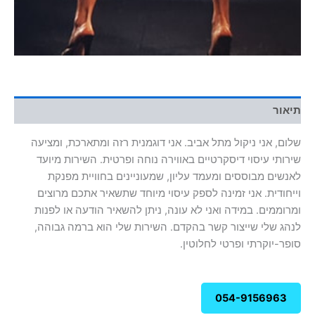
תיאור
שלום, אני ניקול מתל אביב. אני דוגמנית רזה ומתארכת, ומציעה
שירותי עיסוי דיסקרטיים באווירה נוחה ופרטית. השירות מיועד
לאנשים מבוססים ומעמד עליון, שמעוניינים בחוויית מפנקת
וייחודית. אני זמינה לספק עיסוי מיוחד שתשאיר אתכם מרוצים
ומרוממים. במידה ואני לא עונה, ניתן להשאיר הודעה או לפנות
לנהג שלי שייצור קשר בהקדם. השירות שלי הוא ברמה גבוהה,
סופר-יוקרתי ופרטי לחלוטין.
054-9156963