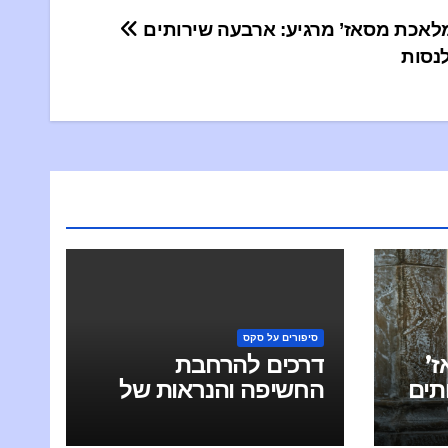
гация
חקירת מלאכת מסאז’ מרגיע: ארבעה שירותים
נסות
по
писям
סיפורים על סקס
’
דרכים להרחבת
תים
החשיפה והנראות של
אסקורט