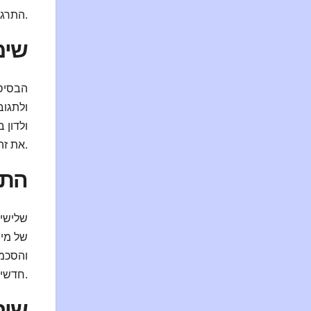
התרגשות וציפייה חיובית לקראת האירוע.
שימ
הבסיס 
ולתגוב
ולדון 
את זה.
התנ
שלישיי
של מין
והסכמה
חדשים ומעניינים, ולהעצים את החיבור בין כל המשתתפים.
שיח