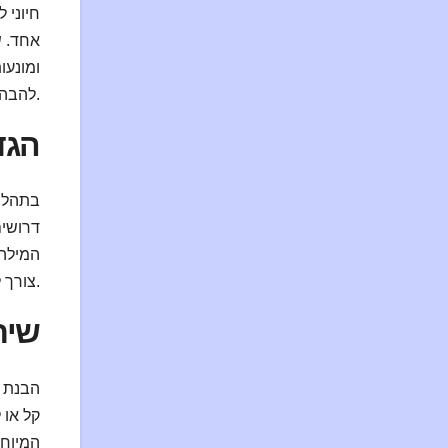
אחד. ש
ומונעו
להבהיר זאת מראש. שיח פתוח תורם להרגשה של ביטחון והוגנות, ושובל את ההכנות לקראת החוויה.
הגד
בתהליך
דרושים
המילה 
צורך לבדוק את הגבולות או את ההרגשה הכללית. כך נשמרת תחושת הביטחון וההנאה של כל המשתתפים.
שית
הבנת ה
המיוחל