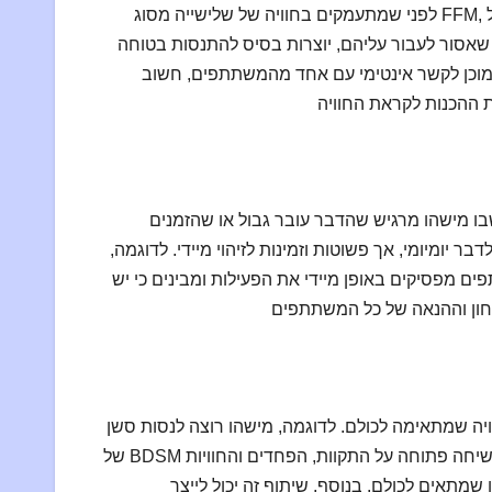
לפני שמתעמקים בחוויה של שלישייה מסוג FFM, חיוני לנהל שיחה כנה עם בן או בת הזוג על הרצונות, הגבולות והציפיות של כל
 שאסור לעבור עליהם, יוצרות בסיס להתנסות בטוחה
נו מוכן לקשר אינטימי עם אחד מהמשתתפים, חשוב
 מישהו מרגיש שהדבר עובר גבול או שהזמנים
ר יומיומי, אך פשוטות וזמינות לזיהוי מיידי. לדוגמה,
 מפסיקים באופן מיידי את הפעילות ומבינים כי יש
יה שמתאימה לכולם. לדוגמה, מישהו רוצה לנסות סשן
של BDSM קל או לחשוף פנטזיה אבודה, בעוד אחר מעדיף להישאר במגע בלתי מילולי. שיחה פתוחה על התקוות, הפחדים והחוויות
שמתאים לכולם. בנוסף, שיתוף זה יכול לייצר