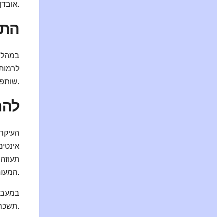
אובדן. תקשורת פתוחה ומודעות לאינסטינקטים עשויה לסייע להפחית רגשות של קנאה ולשפר את ההנאה הכוללת.
התמ
במהלך 
לרמות 
שותפות והבנה הדדית, במקום להחליש או ליצור מתחים.
להנ
העיקרו
אינטימ
תעוזה 
המעורבים.
במעבר 
תשכחו, המפתח הוא שיתוף פעולה, אמון ואהבה – וכל שאר הדברים יסתדרו בדרך הטבע.