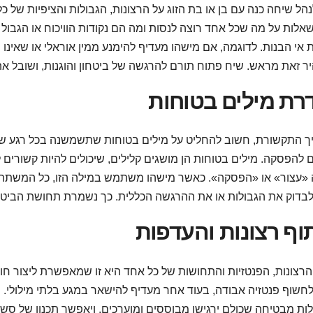
אלות על מה שכל אחד רוצה לנסות ומה הם נקודות הוויכוח או הגבול
ת אי הבנות. לדוגמה, אם מישהו מעדיף להימנע ממין אוראלי או שאי
רת מילים בטוחות
 התקשורת, חשוב להחליט על מילים בטוחות שתשמשנה בכל רגע שבו
 להפסקה. מילים בטוחות הן מושגים קלילים, שיכולים להיות קשורים לדב
«עצור» או «הפסקה». כאשר מישהו משתמש במילה הזו, כל המשתתפים
וף רצונות והעדפות
רצונות, הפנטזיות והתחושות של כל אחד היא זו שמאפשרת ליצור חוו
ות מבטיחה שכולם ירגישו מבוססים ומוערכים, ויאפשר תכנון של סשן 