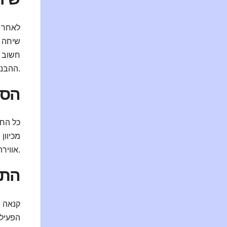
לאחר ק
שיחה ז
חשוב ל
ההבנה ההדדית והקשר הזוגי.
הסכ
כל החל
מכיוון
אווירה של אחריות ואכפתיות שמונעת רגשות של תסכול או אכזבה מאוחרת.
התמ
קנאה ה
הפעילו