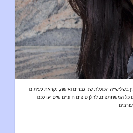
וללת שני גברים ואישה, נקראת לעיתים «FFM» (גבר-אישה-גבר). על מנת
כל המשתתפים. להלן טיפים חיוניים שיסייעו לכם