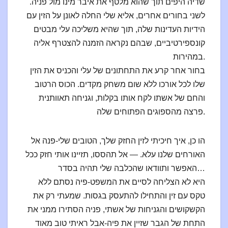
שדיה היפים תוך שהוא מלטף את איבר מינו מול פניה.
לשני בחורים אחרים, אליא שלי החלה לאונן על הזין עם
הידיות העדינות שלה, תוך שהיא משליכה עלי מבטים
קונספירטיביים, שבהם נקראה הזמנה להצטרף אליה
במהירות.
בחור אחר קרע את התחתונים של עלי והכניס את הזין
שלו לכל אורכו ללא שום משחק מקדים. הכוס הרטוב
והחם של אשתו לקח אותו בקלות, וגניחה תאוותנית
פרצה מהספוגים הפתוחים שלה.
הו כן, איך חיכיתי לזין החזק שלך, הטובים שלי-פנה אל
האורחים שלנו עלא. — אל תהססו, תזיינו אותי חזק ככל
האפשר ותוודאו שהכלבה שלי תהיה בסדר…
היא לא הצליחה לסיים את המשפט-פיה נסתם ללא
טקס עם זין והתחילו להתעסק בגסות. שמעתי רק את
הקשקושים והגניחות של אשתי, פניה הסתירו ממני את
התחת של הגבר שזיין את פיה-אבל ראיתי טוב מאוד