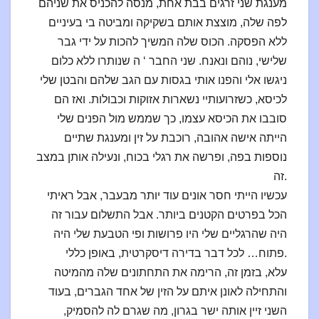
מענגת שני זרגים בבת אחת, מנסה להכניס את שניהם
לפה שלה, מוצצת אותם בשקיקה ומביטה בי בעיניים
ללא הפסקה. הכוס שלה המשיך להכות על ידי גבר
שלישי, נוהם ונאנח. שני החבר ‘ ה שנותרו ללא כלום
ניגשו אלי והפנו אותי בגסות עם הגב שלהם והבטן שלי
לכיסא, כשזרועותיי נשארות אזוקות וכבולות. ואז הם
סובבו את הכיסא עצמו, כך שממש מול הפנים שלי
הייתה אישה אהובה, רוכבת על זין ומענגת שתיים
נוספות בפה, ופרשה את רגלי בכוח, ונעילה אותן במצב
זה.
עכשיו הייתי חסר אונים עוד יותר מבעבר, אבל ראיתי
הכל בפרטים הקטנים ביותר. אבל התשלום עבור זה
היה שהרגליים שלי היו פרושות ופי הטבעת שלי היה
פתוח… לכל דבר בדירה דיסקרטית, באופן כללי.
עלא, בזמן זה, הרימה את התחתונים שלה מהמיטה
והתחילה לאונן איתם על הזין של אחד הגברים, בעוד
השני זיין אותה ישר בגרון, מה שגרם לה להסמיק,