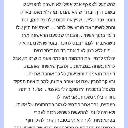
להשתעל ולצפצף-אבל אפילו לא חשבה להפריע לו
בשום דרך, וברור שהיא נהנתה מזה לא מעט. באותו
הזמן, גבר שלישי, שזיין את הכוס שלה כל הזמן, גנח
והחל לשפוך את הזרע שלו לתוכו… ראיתי את הזין שלו
רועד בתוך אשתי… והבנתי שבפעם הראשונה מאז
נישואינו, זר לגמרי נכנס לתוכה, בזמן שהיא נתנה את
פיה ללא רצון לעוד אחד בדירה דיסקרטית…
יכולתי לדמיין את התמונה הזו כמה פעמים שרציתי, אבל
לראות אותה במציאות… ולהבין שאשתו האהובה,
דוגמת הנאמנות והצניעות, כל כך אוהבת את זה…
ובעיקר להבין שגם אני אוהב את זה, למרות איזה תפקיד
משפיל בתוכנית הזו מוקצה לי בעצמי… אה, זו הייתה
חוויה בלתי נשכחת, אני אגיד לך.
בינתיים, גבר אחר התחיל לגמור בתחתונים של אשתו,
ולא היה לי זמן להתעשת כשהיא רכנה לעברי
בפתאומיות, לקחה אותי בסנטר והתחילה לדחוף
בגסות את התחתונים המוכתמים בזרע של מישהו אחר