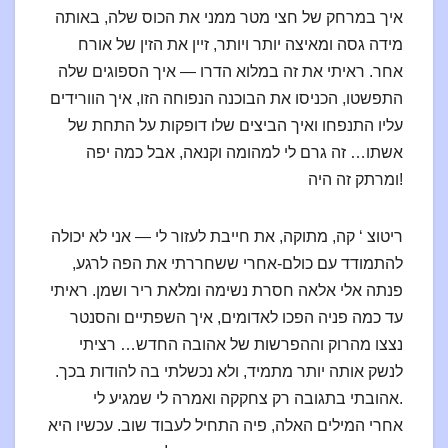
איך במרחק של חצי מטר ממני את הכוס שלה, באותה
מידה גסה ומאיצה יותר ויותר, זיין את הזין של אורח
אחר. ראיתי את זה במלוא הדרו — איך הספוגים שלה
התפשטו, הכניסו את הבוכנה הנפוחה הזו, איך הוורידים
עליו התנפחו ואיך הביצים שלו דופקות על התחת של
אשתו… זה גרם לי למהומה וקנאה, אבל כמה יפה
ומרתק זה היה!
ריטוצ ‘ קה, מתוקה, את חייבת לעזור לי — אני לא יכולה
להתמודד עם כולם-אחרי ששחררתי את הפה לרגע,
פנתה אלי אלאה חסרת נשימה ומלאת ריר ושמן. ראיתי
עד כמה פניה הפכו לאדומים, איך השפתיים והסנטר
נצצו מהרוק וההפרשות של אהובה החדש… רציתי
לנשק אותה יותר מתמיד, ולא נכשלתי בה להודות בכך.
אהובתי בתגובה רק צחקקה ואמרה לי שמגיע לי.
אחרי המילים האלה, פיה התחיל לעבוד שוב. עכשיו היא