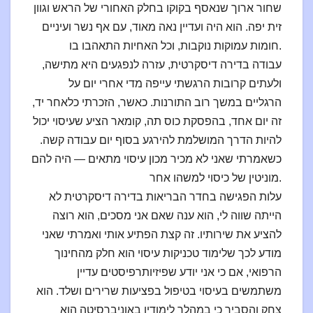
שחור ארוך שנאסף בקוקו בחלק האחורי של הראש וגוון
זית יפה. הוא היה ועדיין נאה מאוד, עם אף נשר ועיניים
חומות עמוקות נוקבות, וכל האחיות התאהבו בו.
עבודה בדירה דיסקרטית, עזרה לנפגעים היא מתישה,
ולעתים קרובות הרגשתי עייפה מדי אחרי יום על
הרגליים במשך רוב התורנות. כאשר, הזכרתי כלאחר יד,
זה יום אחד, בהפסקת כוס תה, קומאר הציע שעיסוי יכול
להיות הדרך המושלמת להירגע בסוף יום עבודה קשה.
כשאמרתי שאני לא מכיר מכון עיסוי מתאים — היה להם
מוניטין של כיסוי למשהו אחר.
עלות הפגישה בחדר הבריאות בדירה דיסקרטית לא
הייתה שווה לי, הוא ענה שאם אני מסכים, הוא רוצה
להציע את שירותיו. זה קצת הפתיע אותי ואמרתי שאני
מודע לכך שלימוד טכניקות עיסוי הוא חלק מהחינוך
הרפואי, אם כי אני יודע שפיזיותרפיסטים עדיין
משתמשים בעיסוי בטיפול בפציעות שרירים ושלד. הוא
צחק והסביר כי במהלך לימודיו באוניברסיטה הוא