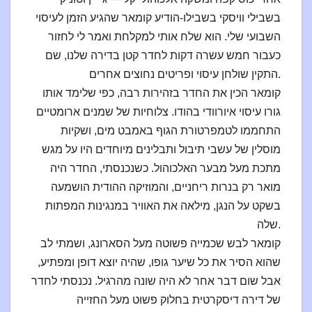
בשבילי וויסקי בשבילו-הודיע קומאר שהגיע הזמן לעיסוי
השבועי שלי. הוא שלח אותי למקלחת ואמר לי לחזור
כעבור חמש עשרה דקות לחדר קטן בדירה שלנו, שם
התקין שולחן עיסוי ופריטים נחוצים אחרים.
קומאר הכין את החדר בזהירות רבה, כפי שלימד אותו
גורו עיסוי איורוודי בהודו. צלוחיות של שמנים ארומטיים
התחממו לטמפרטורת הגוף באמבט מים, ושקיות
מוסלין של עשבי תיבול ותבלינים מיוחדים היו על מגש
מתכת מעל מבער האלכוהול. כשנכנסתי, החדר היה
מואר רק בנרות ריחניים, והמוזיקה ההודית הושמעה
בשקט על הנגן, מילאה את האוויר במנגינות המפתות
שלה.
קומאר לבש שכמייה פשוטה מעל הסארונג, ושמתי לב
שהוא הסיר את כל שיער גופו, שהיה יוצא דופן ומפתיע,
אבל שום דבר אחר לא היה שונה מהרגיל. נכנסתי לחדר
של דירה דיסקרטית בחלוק פשוט מעל החזייה