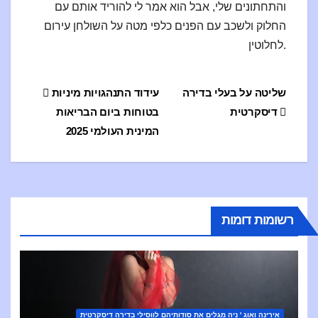
והתחתונים שלי, אבל הוא אמר לי להוריד אותם עם
החלוק ולשכב עם הפנים כלפי מטה על השולחן עירום
לחלוטין.
ция
שליטה על בעלי בדירה
עידוד התנהגויות מיניות
דיסקרטית
בטוחות ביום הבריאות
по
המינית העולמי 2025
сям
רשומות דומות
אירינה ואוג ' ניה מגלים את סודותיהם לווסילי בדירה דיסקרטית