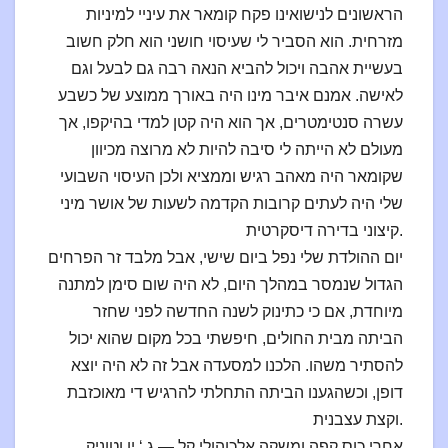
הראשונים לנישואינו פקח קומאר את עיניי למיניות
מזרחית. הוא הסביר לי שעיסוי חושני הוא חלק חשוב
בעשיית אהבה ויכול להביא הנאה רבה גם לבעל וגם
לאישה. אמנם איבר מינו היה באורך ממוצע של כשבע
עשרה סנטימטרים, אך הוא היה קטן למדי בהיקפו, אך
מעולם לא הייתה לי סיבה להיות לא מרוצה מכיוון
שקומאר היה מאהב רגיש וממציא ולכן העיסוי השבועי
שלי היה לעתים קרובות הקדמה לשעות של אושר מיני
קיצוני בדירה דיסקרטית.
יום ההולדת שלי נפל ביום שישי, אבל מלבד זר הפרחים
הגדול שנמסר במהלך היום, לא היה שום סימן למתנה
מיוחדת, אם כי כתינוק לשנה החדשה לפני שחזר
הביתה מבית החולים, חיפשתי בכל מקום שהוא יכול
להסתיר משהו. הלכנו למסעדה אבל זה לא היה יוצא
דופן, וכשהגענו הביתה התחלתי להרגיש די מאוכזבת
וקצת עצבנית.
אחרי כוס קפה ומשקה אלכוהולי קל — ג ‘ ין וטוניק