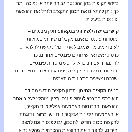
בזיהוי תקופות בהן ההכנסה גבוהה יותר או נמוכה יותר.
כך ניתן להתאים את תכנון התקציב ולנהל את ההוצאות
פיננסית ביעילות.
– קושי בגישה לשירותי בנקאות:
חלק מבנקים
ומוסדות פיננסיים אינם מקבלים שירותי בנקאיות
לעובדי מין, מה שמגביל את היכולת לגשת להלוואות,
כרטיסי אשראי ושירותים פיננסיים אחרים. כדי
להתמודד עם זה, כדאי לחפש מוסדות פיננסיים
הידידותיים לעובדי מין, שמבינים את הצרכים הייחודיים
שלכם ומציעים פתרונות מותאמים.
– בניית תקציב מהימן:
תכנון תקציב חודשי מסודר
הוא הכלי המרכזי לניהול פיננסי תקין. מומלץ לעקוב אחר
ההוצאות וההכנסות באמצעות אפליקציות תקציב,
דוגמת Emma, או באמצעות גיליונות אלקטרוניים. יש
להקצות סכום חודשי לחסכון, גם לפנסיה וגם למצבי
חירום, ולהפריד את ההוצאות ההכרחיות מהלא נחוץ.