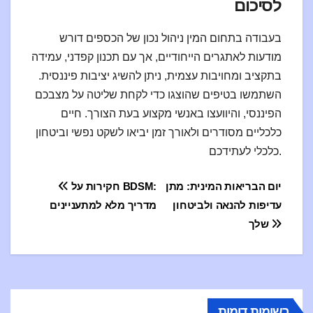
לסיכום
בעבודה בתחום המין ניהול נכון של הכספים דורש
מודעות לאתגרים הייחודיים, אך עם תכנון קפדני, עמידה
בתקציב ומחויבות עצמית, ניתן להשיג יציבות פיננסית.
השתמשו בטיפים שהוצגו כדי לקחת שליטה על מצבכם
הפיננסי, והיוועצו באנשי מקצוע בעת הצורך. חיים
כלכליים מסודרים ולאורך זמן יביאו לשקט נפשי וביטחון
כלכלי לעתידכם.
ция
יום הבריאות המינית: מתן
חקירות על BDSM:
עדיפות להנאה ולביטחון
מדריך מלא למתעניינים
по
שלך
сям
רשומות דומות