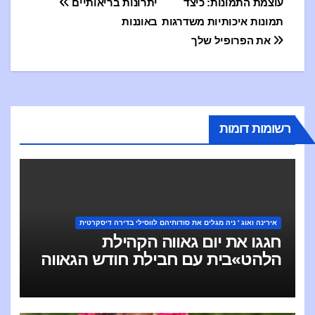
ция
עוצמת התמונות: כיצד
יתרונות בריאותיים
תמונות איכותיות משדרגות
באוננות
по
את הפרופיל שלך
сям
רשומות דומות
אירינה ואוג ' ניה מגלים את סודותיהם לווסילי בדירה דיסקרטית
חגגו את יום גאווה הקהילת
הלהט»בית עם חבילת חודש הגאווה
של Escort Ireland