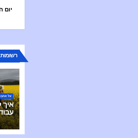
יום הנשים 2025: חוג
רשומות 
על אהבה
איך ל
עבוד
כעוב