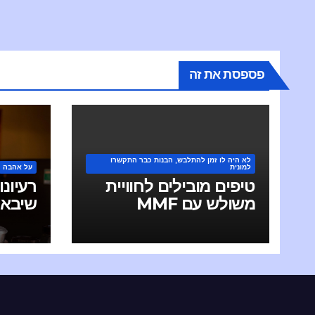
פספסת את זה
לא היה לו זמן להתלבש, הבנות כבר התקשרו
למונית
על אהבה
טיפים מובילים לחוויית
רעיונ
משולש עם MMF
שיבאי