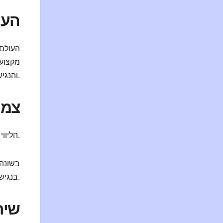
העו
העולם 
מקצוע 
והנגישות.
צמי
הליווי הווירטואלי הפך לעמוד תווך בתעשייה. ככל שיותר אנשים פונים לקשרי רשת, הביקוש לאינטראקציות דיגיטליות מרקיע שחקים.
בשונה 
בנגישות האינטימיות. מעבר להרחבת טווח השוק, נוצר מרחב מוגן לתקשורת הדדית בין ספקי שירות ללקוחות.
שיר