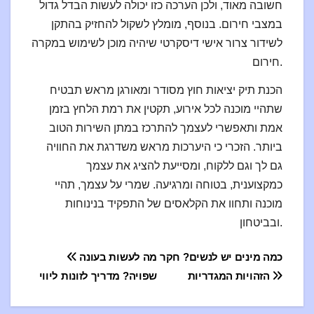
חשובה מאוד, ולכן הערכה כזו יכולה לעשות הבדל גדול
במצבי חירום. בנוסף, מומלץ לשקול להחזיק בהתקן
לשידור צרור אישי דיסקרטי שיהיה מוכן לשימוש במקרה
חירום.
הכנת תיק יציאות חוץ מסודר ומאורגן מראש תבטיח
שתהיי מוכנה לכל אירוע, תקטין את רמת הלחץ בזמן
אמת ותאפשרי לעצמך להתרכז במתן השירות הטוב
ביותר. הזכרי כי היערכות מראש משדרגת את החוויה
גם לך וגם ללקוח, ומסייעת להציג את עצמך
כמקצוענית, בטוחה ומרגיעה. שמרי על עצמך, תהיי
מוכנה ותחוו את הקלאסים של התפקיד בנינוחות
ובביטחון.
ция
כמה מינים יש לנשים? חקר
מה לעשות בעונה
הזהויות המגדריות
שפויה? מדריך לזונות ליווי
по