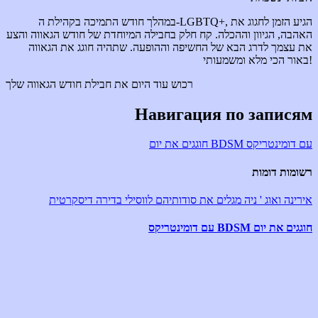
במהלך חודש התמיכה בקהילת ה-LGBTQ+, הגיע הזמן לחגוג את
האהבה, הגיוון וההכלה. קח חלק בחבילה המיוחדת של חודש הגאווה והצע
את עצמך לדרג הבא של החשיפה וההופעה. שתהיה חוגג את הגאווה
באור הכי מלא ומשמעותי!
רכוש עוד היום את חבילת חודש הגאווה שלך
Навигация по записям
חוגגים את יום BDSM עם דומינטריקס
רשומות דומות
אירינה ואוג ' ניה מגלים את סודותיהם לווסילי בדירה דיסקרטית
חוגגים את יום BDSM עם דומינטריקס