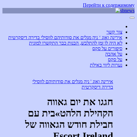
Перейти к содержимому
sbnews
לא היה לו זמן להתלבש, הבנות כבר התקשרו למונית
צור קשר
אירינה ואוג ‘ ניה מגלים את סודותיהם לווסילי בדירה דיסקרטית
לא היה לו זמן להתלבש, הבנות כבר התקשרו למונית
סיפורים על סקס
על אהבה
על סקס
נערות ליווי באילת
אירינה ואוג ' ניה מגלים את סודותיהם לווסילי
בדירה דיסקרטית
חגגו את יום גאווה
הקהילת הלהט»בית עם
חבילת חודש הגאווה של
Escort Ireland