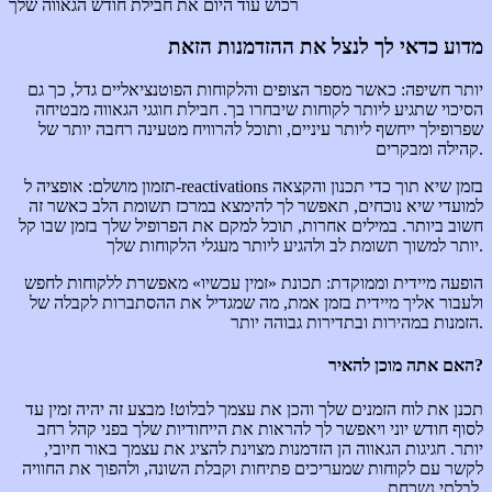
רכוש עוד היום את חבילת חודש הגאווה שלך
מדוע כדאי לך לנצל את ההזדמנות הזאת
יותר חשיפה: כאשר מספר הצופים והלקוחות הפוטנציאליים גדל, כך גם
הסיכוי שתגיע ליותר לקוחות שיבחרו בך. חבילת חוגגי הגאווה מבטיחה
שפרופילך ייחשף ליותר עיניים, ותוכל להרוויח מטעינה רחבה יותר של
קהילה ומבקרים.
תזמון מושלם: אופציה ל-reactivations בזמן שיא תוך כדי תכנון והקצאה
למועדי שיא נוכחים, תאפשר לך להימצא במרכז תשומת הלב כאשר זה
חשוב ביותר. במילים אחרות, תוכל למקם את הפרופיל שלך בזמן שבו קל
יותר למשוך תשומת לב ולהגיע ליותר מעגלי הלקוחות שלך.
הופעה מיידית וממוקדת: תכונת «זמין עכשיו» מאפשרת ללקוחות לחפש
ולעבור אליך מיידית בזמן אמת, מה שמגדיל את ההסתברות לקבלה של
הזמנות במהירות ובתדירות גבוהה יותר.
האם אתה מוכן להאיר?
תכנן את לוח הזמנים שלך והכן את עצמך לבלוט! מבצע זה יהיה זמין עד
לסוף חודש יוני ויאפשר לך להראות את הייחודיות שלך בפני קהל רחב
יותר. חגיגות הגאווה הן הזדמנות מצוינת להציג את עצמך באור חיובי,
לקשר עם לקוחות שמעריכים פתיחות וקבלת השונה, ולהפוך את החוויה
לבלתי נשכחת.