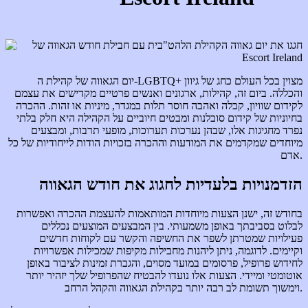
יום הגאווה של קהילת ה-LGBTQ+ מצוין בכל העולם כחג של גיוון
והכללה. ביום זה, קהילות, ארגונים ואנשים פרטיים מקדישים את עצמם
לקידום שוויון, קבלה ואהבה חוסר תלות במגדר, מיניות או זהות. ההכרה
בחיוניות של קידום סובלנות ומבטים חיוביים על הקהילה היא חלק בלתי
נפרד מחגיגות אלו, שבהן נערכות תערוכות, מופעי תרבות, ומבצעים
מיוחדים שמקדמים את המודעות וההכרה בזכויות הודות לייחודיות של כל
אדם.
הזדמנויות בלעדיות לחגוג את חודש הגאווה
בחודש זה, ישנן הצעות מיוחדות המותאמות להעצמת ההכרה ואפשרות
לבלוט בסביבתך באופן משמעותי. בין המבצעים המוצעים נכללים
פעילויות שמטרתן לשפר את החשיפה והקשר עם לקוחות חדשים
וקיימים. לדוגמה, ניתן ליהנות מחבילות מקיפות שמכילות אפשרויות
לחידוש פרופיל, פרסומים במועד מסוים, והגברת זמינות לציבור באופן
אוטומטי ומיידי. הצעות אלו נועדו להבטיח שהפרופיל שלך יזהיר יותר
וימשוך תשומת לב רבה יותר בקהילת הגאווה והקהל הרחב.