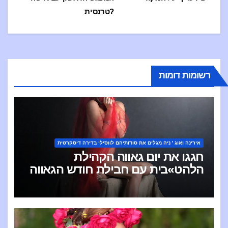
по
טרנסית?
сям
רשומות דומות
אירינה ואוג ' ניה מגלים את סודותיהם לווסילי בדירה דיסקרטית
חגגו את יום גאווה הקהילת
הלהט»בית עם חבילת חודש הגאווה
של Escort Ireland